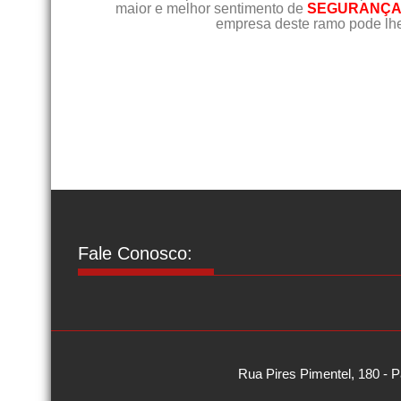
maior e melhor sentimento de
SEGURANÇA 
empresa deste ramo pode lhe
Fale Conosco:
Rua Pires Pimentel, 180 - P