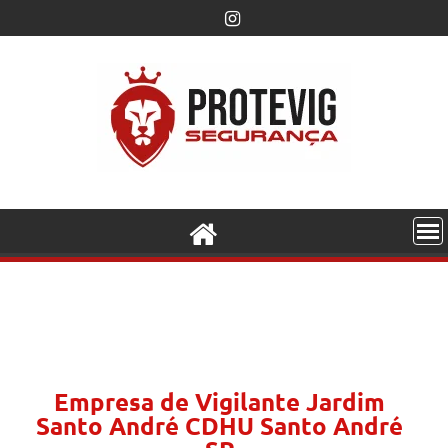
Empresa de Vigilante Jardim
Santo André CDHU Santo André