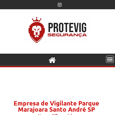
Empresa de Vigilante Parque
Marajoara Santo André SP