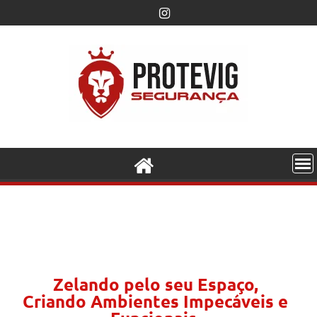
Zelando pelo seu Espaço,
Criando Ambientes Impecáveis e