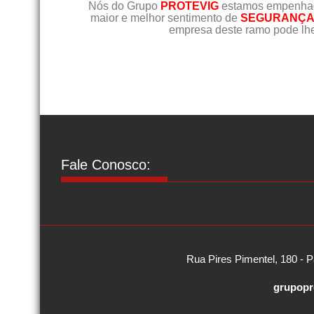
Nós do Grupo
PROTEVIG
estamos empenhado
maior e melhor sentimento de
SEGURANÇA 
empresa deste ramo pode lhe
Fale Conosco:
Rua Pires Pimentel, 180 - P
grupopr