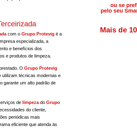
ou se pref
pelo seu Sma
erceirizada
Mais de 1
ada
com o
Grupo Protevig
é a
empresa especializada, a
nto e benefícios dos
os e produtos de limpeza.
 prestado. O
Grupo Protevig
ue utilizam técnicas modernas e
o garante um alto padrão de
serviços de
limpeza
do
Grupo
cessidades do cliente,
ções periódicas mais
rama eficiente que atenda às