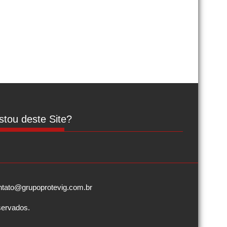
tou deste Site?
contato@grupoprotevig.com.br
servados.