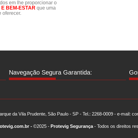
s em lhe proporcionar o
E BEM-ESTAR
que uma
 oferecer.
Navegação Segura Garantida:
Gos
arque da Vila Prudente, São Paulo - SP - Tel.: 2268-0009 - e-mail: 
otevig.com.br -
©2025 -
Protevig Segurança
- Todos os direitos re