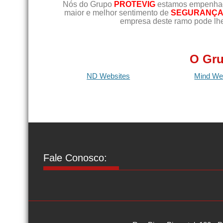
Nós do Grupo
PROTEVIG
estamos empenhado
maior e melhor sentimento de
SEGURANÇA 
empresa deste ramo pode lhe
O Gru
ND Websites
Mind We
Fale Conosco: