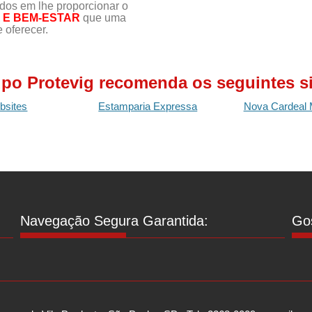
s em lhe proporcionar o
E BEM-ESTAR
que uma
 oferecer.
po Protevig recomenda os seguintes si
bsites
Estamparia Expressa
Nova Cardeal 
Navegação Segura Garantida:
Gos