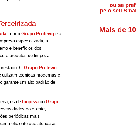
ou se pref
pelo seu Sma
erceirizada
Mais de 1
ada
com o
Grupo Protevig
é a
empresa especializada, a
nto e benefícios dos
os e produtos de limpeza.
 prestado. O
Grupo Protevig
ue utilizam técnicas modernas e
o garante um alto padrão de
serviços de
limpeza
do
Grupo
cessidades do cliente,
ções periódicas mais
rama eficiente que atenda às