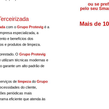
ou se pref
pelo seu Sma
erceirizada
Mais de 1
ada
com o
Grupo Protevig
é a
empresa especializada, a
nto e benefícios dos
os e produtos de limpeza.
 prestado. O
Grupo Protevig
ue utilizam técnicas modernas e
o garante um alto padrão de
serviços de
limpeza
do
Grupo
cessidades do cliente,
ções periódicas mais
rama eficiente que atenda às