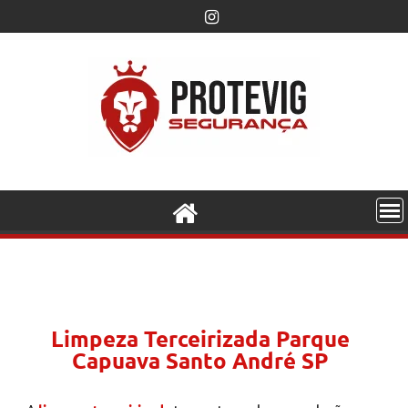
Limpeza Terceirizada Parque
Capuava Santo André SP