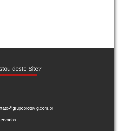
tou deste Site?
contato@grupoprotevig.com.br
servados.