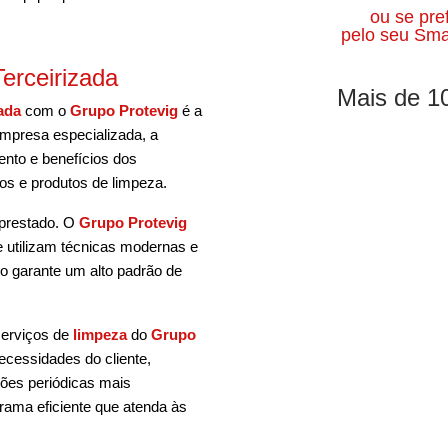
ou se pre
pelo seu Sma
erceirizada
Mais de 1
ada
com o
Grupo Protevig
é a
empresa especializada, a
nto e benefícios dos
os e produtos de limpeza.
 prestado. O
Grupo Protevig
ue utilizam técnicas modernas e
o garante um alto padrão de
serviços de
limpeza
do
Grupo
cessidades do cliente,
ções periódicas mais
rama eficiente que atenda às