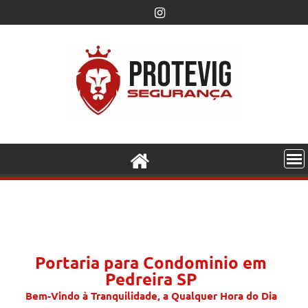
Portaria para Condominio em
Pedreira SP
Bem-Vindo à Tranquilidade, a Qualquer Hora do Dia