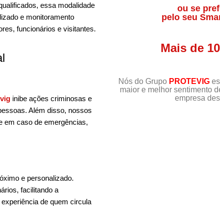
qualificados, essa modalidade
ou se pref
pelo seu Sma
alizado e monitoramento
es, funcionários e visitantes.
Mais de 1
l
Nós do Grupo
PROTEVIG
es
maior e melhor sentimento 
empresa dest
vig
inibe ações criminosas e
 pessoas. Além disso, nossos
nte em caso de emergências,
róximo e personalizado.
ios, facilitando a
 experiência de quem circula