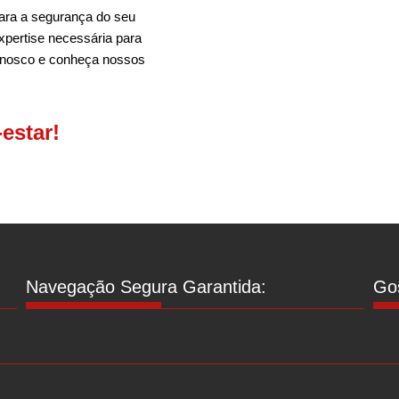
ara a segurança do seu
xpertise necessária para
onosco e conheça nossos
estar!
Navegação Segura Garantida:
Gos