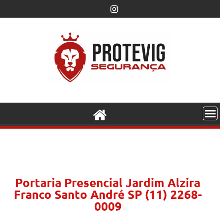
Portaria Presencial Jardim Alzira
Franco Santo André SP (11) 2268-
0009