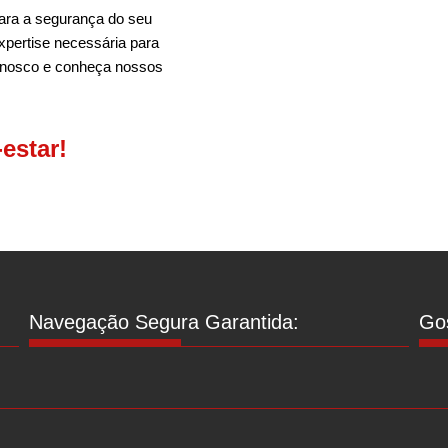
ara a segurança do seu
xpertise necessária para
onosco e conheça nossos
estar!
Navegação Segura Garantida:
Gos