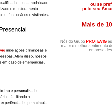
qualificados, essa modalidade
ou se pref
pelo seu Sma
alizado e monitoramento
es, funcionários e visitantes.
Mais de 1
Presencial
Nós do Grupo
PROTEVIG
es
maior e melhor sentimento 
empresa dest
vig
inibe ações criminosas e
 pessoas. Além disso, nossos
nte em caso de emergências,
róximo e personalizado.
ios, facilitando a
 experiência de quem circula