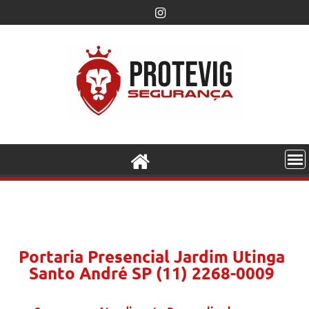
Portaria Presencial Jardim Utinga
Santo André SP (11) 2268-0009