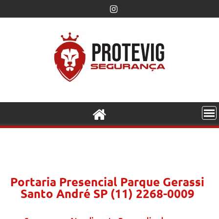
Portaria Presencial Parque Gerassi
Santo André SP (11) 2268-0009