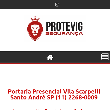
Portaria Presencial Vila Scarpelli
Santo André SP (11) 2268-0009