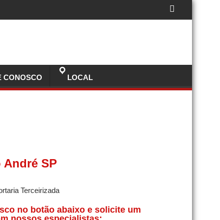
E CONOSCO
LOCAL
o André SP
sco no botão abaixo e solicite um
m nossos especialistas: