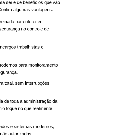
ma série de benefícios que vão
 Confira algumas vantagens:
reinada para oferecer
 segurança no controle de
encargos trabalhistas e
 modernos para monitoramento
egurança.
a total, sem interrupções
da de toda a administração da
io foque no que realmente
itados e sistemas modernos,
 não autorizados.