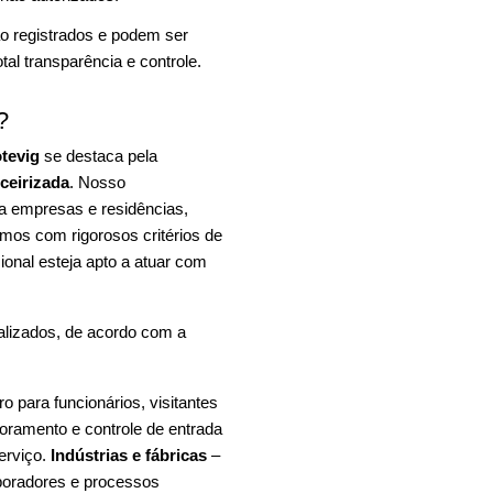
o registrados e podem ser
al transparência e controle.
?
tevig
se destaca pela
rceirizada
. Nosso
ra empresas e residências,
mos com rigorosos critérios de
ional esteja apto a atuar com
alizados, de acordo com a
 para funcionários, visitantes
oramento e controle de entrada
erviço.
Indústrias e fábricas
–
aboradores e processos