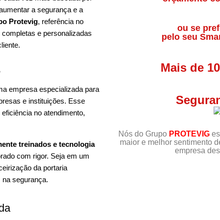
 aumentar a segurança e a
o Protevig
, referência no
ou se pref
s completas e personalizadas
pelo seu Sma
liente.
Mais de 1
?
 uma empresa especializada para
Seguran
resas e instituições. Esse
 eficiência no atendimento,
Nós do Grupo
PROTEVIG
es
maior e melhor sentimento 
mente treinados e tecnologia
empresa dest
orado com rigor. Seja em um
ceirização da portaria
s na segurança.
ada