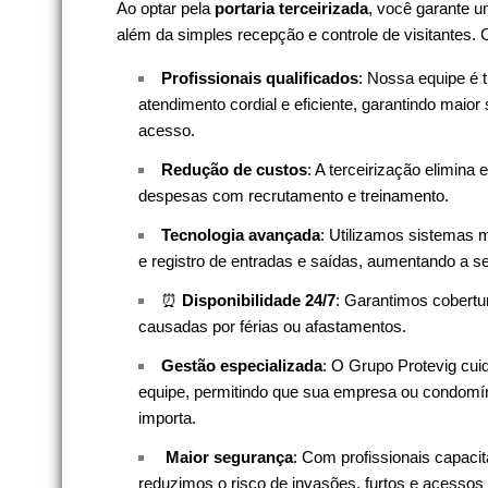
Ao optar pela
portaria terceirizada
, você garante u
além da simples recepção e controle de visitantes.
Profissionais qualificados
: Nossa equipe é t
atendimento cordial e eficiente, garantindo maior
acesso.
Redução de custos
: A terceirização elimina 
despesas com recrutamento e treinamento.
Tecnologia avançada
: Utilizamos sistemas
e registro de entradas e saídas, aumentando a s
⏰
Disponibilidade 24/7
: Garantimos cobertur
causadas por férias ou afastamentos.
Gestão especializada
: O Grupo Protevig cui
equipe, permitindo que sua empresa ou condomín
importa.
️
Maior segurança
: Com profissionais capac
reduzimos o risco de invasões, furtos e acessos