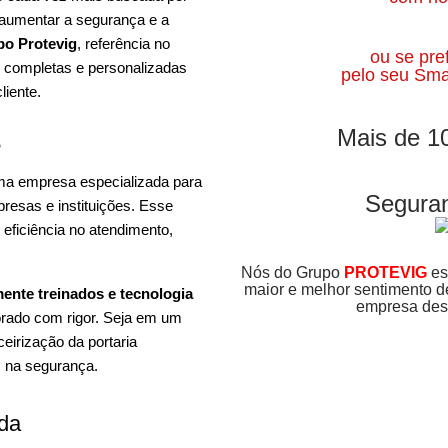
 aumentar a segurança e a
o Protevig
, referência no
ou se pre
s completas e personalizadas
pelo seu Sma
liente.
Mais de 1
?
 uma empresa especializada para
Seguran
resas e instituições. Esse
 eficiência no atendimento,
Nós do Grupo
PROTEVIG
es
maior e melhor sentimento 
mente treinados e tecnologia
empresa dest
orado com rigor. Seja em um
ceirização da portaria
s na segurança.
ada