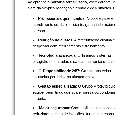
Ao optar pela
portaria terceirizada
, você garante u
além da simples recepção e controle de visitantes.
Profissionais qualificados
: Nossa equipe é t
atendimento cordial e eficiente, garantindo maior
acesso.
Redução de custos
: A terceirização elimina 
despesas com recrutamento e treinamento.
Tecnologia avançada
: Utilizamos sistemas
e registro de entradas e saídas, aumentando a s
⏰
Disponibilidade 24/7
: Garantimos cobertur
causadas por férias ou afastamentos.
Gestão especializada
: O Grupo Protevig cui
equipe, permitindo que sua empresa ou condomín
importa.
️
Maior segurança
: Com profissionais capac
reduzimos o risco de invasões, furtos e acessos