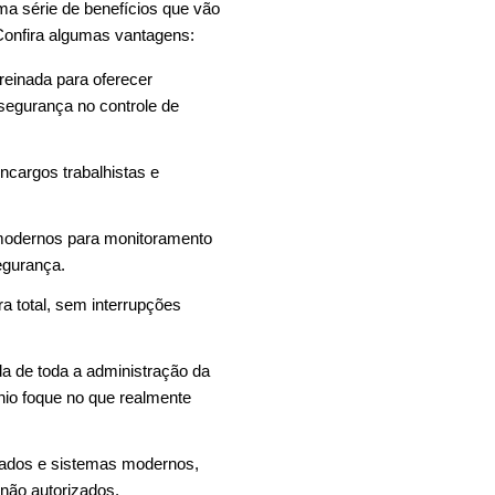
ma série de benefícios que vão
 Confira algumas vantagens:
reinada para oferecer
 segurança no controle de
encargos trabalhistas e
 modernos para monitoramento
egurança.
a total, sem interrupções
da de toda a administração da
io foque no que realmente
itados e sistemas modernos,
 não autorizados.