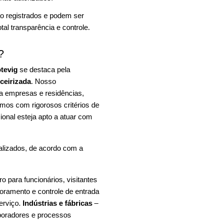
o registrados e podem ser
al transparência e controle.
?
tevig
se destaca pela
rceirizada
. Nosso
ra empresas e residências,
mos com rigorosos critérios de
ional esteja apto a atuar com
alizados, de acordo com a
 para funcionários, visitantes
oramento e controle de entrada
erviço.
Indústrias e fábricas
–
aboradores e processos