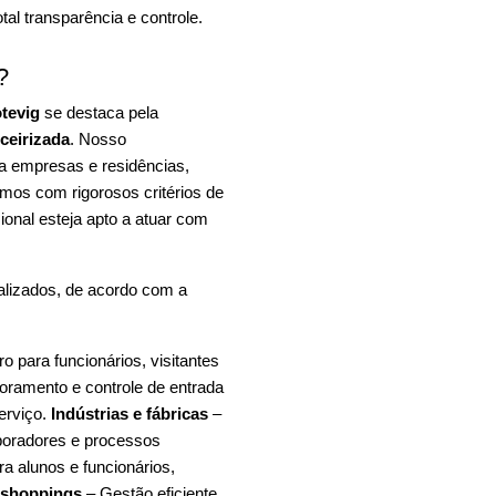
al transparência e controle.
?
tevig
se destaca pela
rceirizada
. Nosso
ra empresas e residências,
mos com rigorosos critérios de
ional esteja apto a atuar com
alizados, de acordo com a
 para funcionários, visitantes
oramento e controle de entrada
erviço.
Indústrias e fábricas
–
aboradores e processos
a alunos e funcionários,
 shoppings
– Gestão eficiente