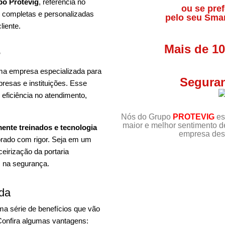
o Protevig
, referência no
ou se pref
s completas e personalizadas
pelo seu Sma
liente.
Mais de 1
?
 uma empresa especializada para
Seguran
resas e instituições. Esse
 eficiência no atendimento,
Nós do Grupo
PROTEVIG
es
maior e melhor sentimento 
mente treinados e tecnologia
empresa dest
orado com rigor. Seja em um
ceirização da portaria
s na segurança.
ada
ma série de benefícios que vão
 Confira algumas vantagens: