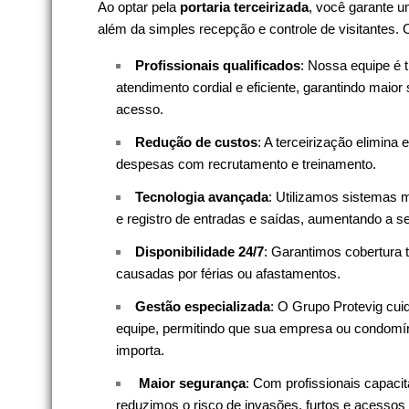
Ao optar pela
portaria terceirizada
, você garante u
além da simples recepção e controle de visitantes.
Profissionais qualificados
: Nossa equipe é t
atendimento cordial e eficiente, garantindo maior
acesso.
Redução de custos
: A terceirização elimina 
despesas com recrutamento e treinamento.
Tecnologia avançada
: Utilizamos sistemas
e registro de entradas e saídas, aumentando a s
Disponibilidade 24/7
: Garantimos cobertura t
causadas por férias ou afastamentos.
Gestão especializada
: O Grupo Protevig cui
equipe, permitindo que sua empresa ou condomín
importa.
️
Maior segurança
: Com profissionais capac
reduzimos o risco de invasões, furtos e acessos