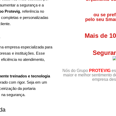
 aumentar a segurança e a
o Protevig
, referência no
ou se pref
s completas e personalizadas
pelo seu Sma
liente.
Mais de 1
?
 uma empresa especializada para
Seguran
resas e instituições. Esse
 eficiência no atendimento,
Nós do Grupo
PROTEVIG
es
maior e melhor sentimento 
mente treinados e tecnologia
empresa dest
orado com rigor. Seja em um
ceirização da portaria
s na segurança.
ada