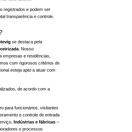
o registrados e podem ser
al transparência e controle.
?
tevig
se destaca pela
rceirizada
. Nosso
ra empresas e residências,
mos com rigorosos critérios de
ional esteja apto a atuar com
alizados, de acordo com a
 para funcionários, visitantes
oramento e controle de entrada
erviço.
Indústrias e fábricas
–
aboradores e processos