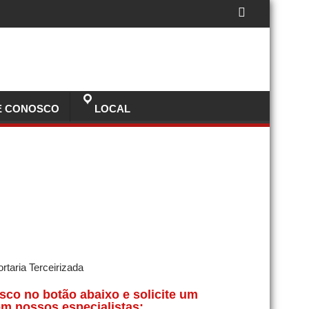
E CONOSCO
LOCAL
sco no botão abaixo e solicite um
m nossos especialistas: