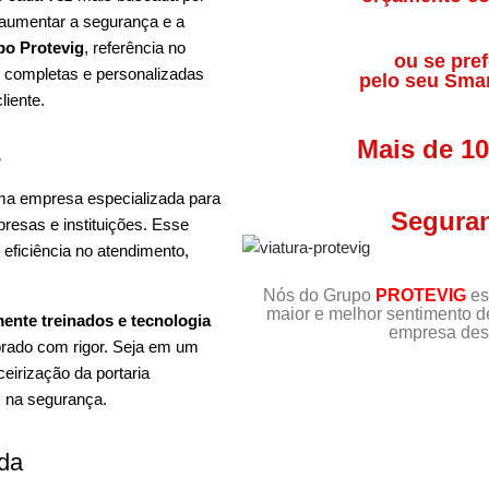
 aumentar a segurança e a
o Protevig
, referência no
ou se pref
s completas e personalizadas
pelo seu Sma
liente.
Mais de 1
?
 uma empresa especializada para
Seguran
resas e instituições. Esse
 eficiência no atendimento,
Nós do Grupo
PROTEVIG
es
maior e melhor sentimento 
mente treinados e tecnologia
empresa dest
orado com rigor. Seja em um
ceirização da portaria
s na segurança.
ada