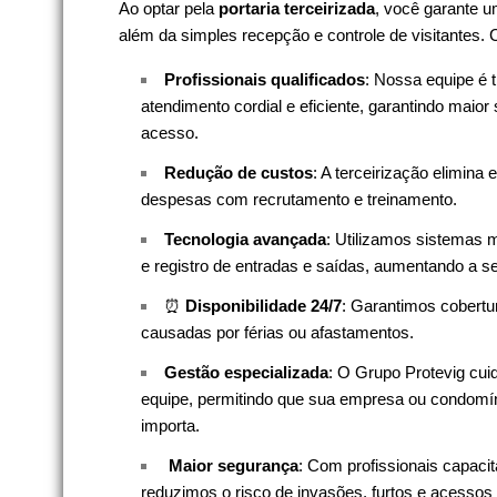
Ao optar pela
portaria terceirizada
, você garante u
além da simples recepção e controle de visitantes.
Profissionais qualificados
: Nossa equipe é t
atendimento cordial e eficiente, garantindo maior
acesso.
Redução de custos
: A terceirização elimina 
despesas com recrutamento e treinamento.
Tecnologia avançada
: Utilizamos sistemas
e registro de entradas e saídas, aumentando a s
⏰
Disponibilidade 24/7
: Garantimos cobertur
causadas por férias ou afastamentos.
Gestão especializada
: O Grupo Protevig cui
equipe, permitindo que sua empresa ou condomín
importa.
️
Maior segurança
: Com profissionais capac
reduzimos o risco de invasões, furtos e acessos