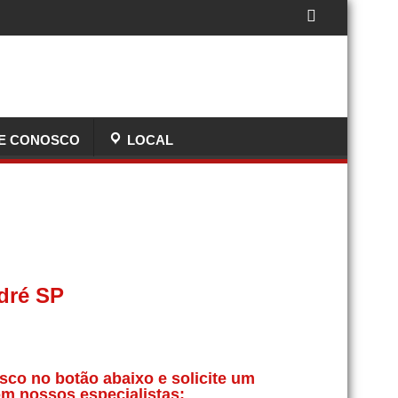
E CONOSCO
LOCAL
dré SP
sco no botão abaixo e solicite um
m nossos especialistas: