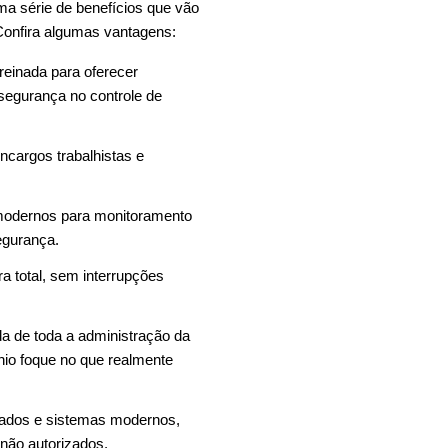
ma série de benefícios que vão
 Confira algumas vantagens:
reinada para oferecer
 segurança no controle de
encargos trabalhistas e
 modernos para monitoramento
egurança.
a total, sem interrupções
da de toda a administração da
io foque no que realmente
itados e sistemas modernos,
 não autorizados.