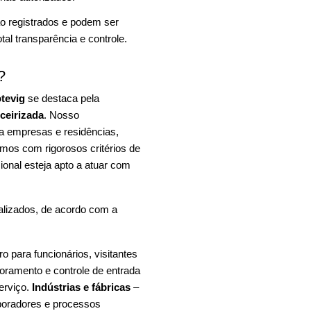
o registrados e podem ser
al transparência e controle.
?
tevig
se destaca pela
rceirizada
. Nosso
ra empresas e residências,
mos com rigorosos critérios de
ional esteja apto a atuar com
alizados, de acordo com a
 para funcionários, visitantes
oramento e controle de entrada
erviço.
Indústrias e fábricas
–
aboradores e processos