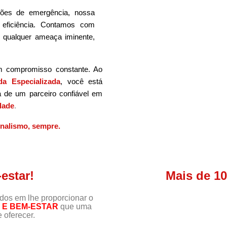
ões de emergência, nossa
 eficiência. Contamos com
m qualquer ameaça iminente,
m compromisso constante. Ao
a Especializada
, você está
a de um parceiro confiável em
dade
.
onalismo, sempre.
estar!
Mais de 1
s em lhe proporcionar o
E BEM-ESTAR
que uma
 oferecer.