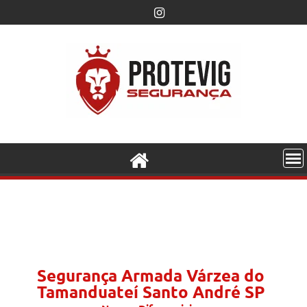
Segurança Armada Várzea do
Tamanduateí Santo André SP