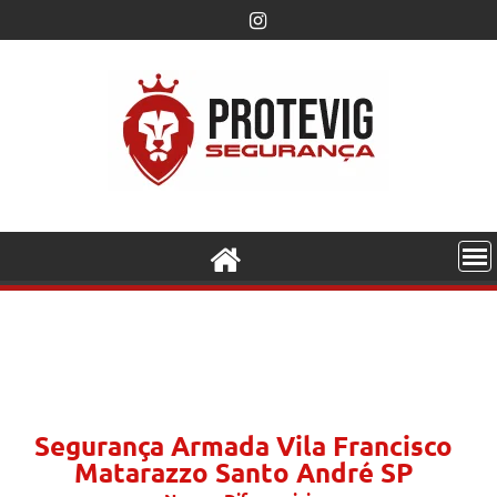
Segurança Armada Vila Francisco
Matarazzo Santo André SP