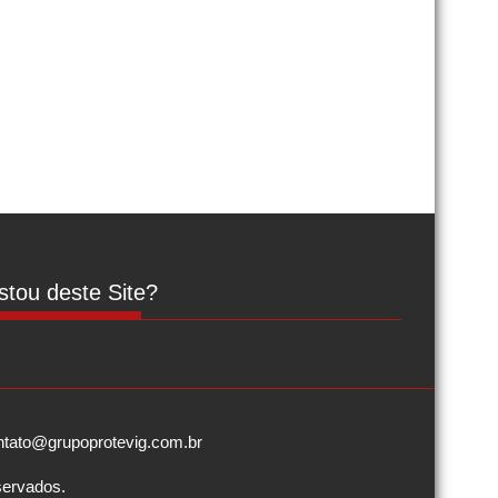
tou deste Site?
contato@grupoprotevig.com.br
servados.