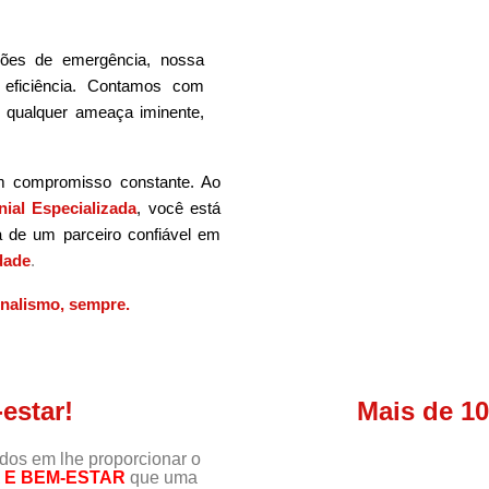
ões de emergência, nossa
 eficiência. Contamos com
m qualquer ameaça iminente,
m compromisso constante. Ao
ial Especializada
, você está
a de um parceiro confiável em
dade
.
onalismo, sempre.
estar!
Mais de 1
s em lhe proporcionar o
E BEM-ESTAR
que uma