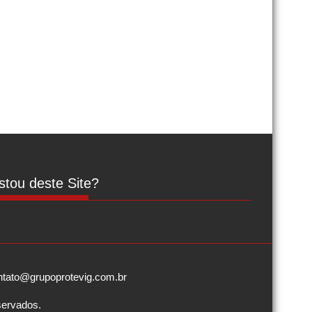
tou deste Site?
contato@grupoprotevig.com.br
servados.