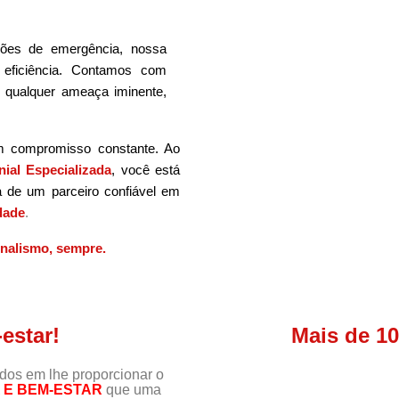
ões de emergência, nossa
 eficiência. Contamos com
m qualquer ameaça iminente,
m compromisso constante. Ao
ial Especializada
, você está
a de um parceiro confiável em
dade
.
onalismo, sempre.
estar!
Mais de 1
s em lhe proporcionar o
E BEM-ESTAR
que uma