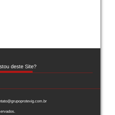
tou deste Site?
contato@grupoprotevig.com.br
servados.