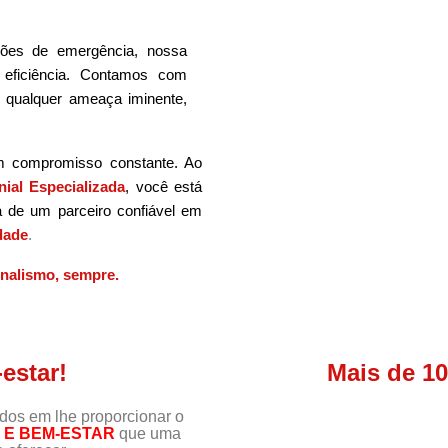
ões de emergência, nossa
 eficiência. Contamos com
m qualquer ameaça iminente,
m compromisso constante. Ao
ial Especializada
, você está
a de um parceiro confiável em
dade
.
onalismo, sempre.
estar!
Mais de 1
s em lhe proporcionar o
E BEM-ESTAR
que uma