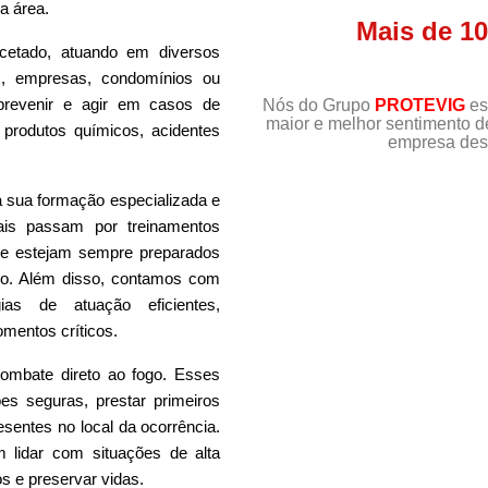
a área.
Mais de 1
cetado, atuando em diversos
s, empresas, condomínios ou
 prevenir e agir em casos de
Nós do Grupo
PROTEVIG
es
maior e melhor sentimento 
produtos químicos, acidentes
empresa dest
 a sua formação especializada e
nais passam por treinamentos
que estejam sempre preparados
sco. Além disso, contamos com
as de atuação eficientes,
mentos críticos.
ombate direto ao fogo. Esses
ões seguras, prestar primeiros
esentes no local da ocorrência.
m lidar com situações de alta
s e preservar vidas.