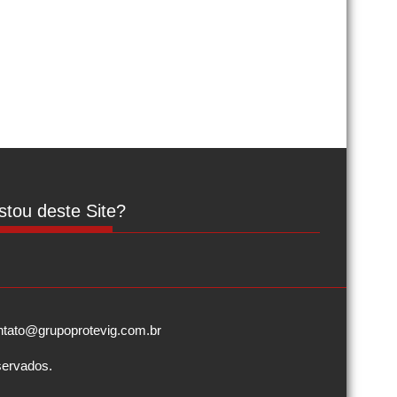
tou deste Site?
contato@grupoprotevig.com.br
servados.