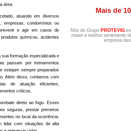
a área.
Mais de 1
cetado, atuando em diversos
s, empresas, condomínios ou
 prevenir e agir em casos de
Nós do Grupo
PROTEVIG
es
maior e melhor sentimento 
produtos químicos, acidentes
empresa dest
 a sua formação especializada e
nais passam por treinamentos
que estejam sempre preparados
sco. Além disso, contamos com
as de atuação eficientes,
mentos críticos.
ombate direto ao fogo. Esses
ões seguras, prestar primeiros
esentes no local da ocorrência.
m lidar com situações de alta
s e preservar vidas.