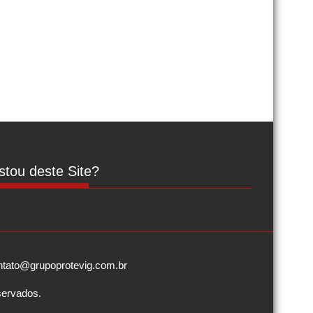
tou deste Site?
contato@grupoprotevig.com.br
servados.