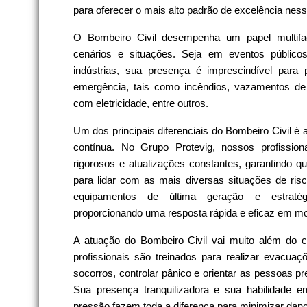
para oferecer o mais alto padrão de excelência ness
O Bombeiro Civil desempenha um papel multifa
cenários e situações. Seja em eventos público
indústrias, sua presença é imprescindível para
emergência, tais como incêndios, vazamentos de 
com eletricidade, entre outros.
Um dos principais diferenciais do Bombeiro Civil é
contínua. No Grupo Protevig, nossos profissio
rigorosos e atualizações constantes, garantindo 
para lidar com as mais diversas situações de ri
equipamentos de última geração e estratégi
proporcionando uma resposta rápida e eficaz em mo
A atuação do Bombeiro Civil vai muito além do c
profissionais são treinados para realizar evacuaç
socorros, controlar pânico e orientar as pessoas pr
Sua presença tranquilizadora e sua habilidade e
pressão fazem toda a diferença para minimizar dano