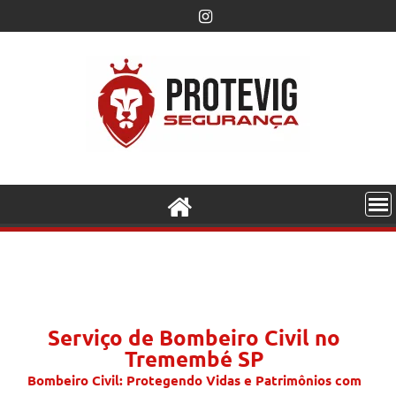
Serviço de Bombeiro Civil no
Tremembé SP
Bombeiro Civil: Protegendo Vidas e Patrimônios com