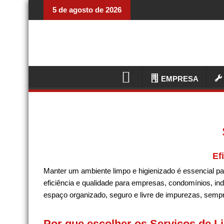
Skip
5 de agosto de 2026
to
content
EMPRESA
Ef
Manter um ambiente limpo e higienizado é essencial pa
eficiência e qualidade para empresas, condomínios, indú
espaço organizado, seguro e livre de impurezas, sem
Por que escolher os Serviços de L