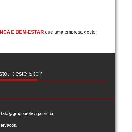
NÇA E BEM-ESTAR
que uma empresa deste
tou deste Site?
contato@grupoprotevig.com.br
servados.