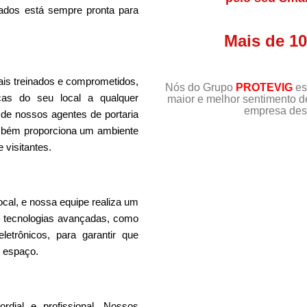
icados está sempre pronta para
Mais de 1
ais treinados e comprometidos,
Nós do Grupo
PROTEVIG
es
cas do seu local a qualquer
maior e melhor sentimento 
empresa dest
 de nossos agentes de portaria
mbém proporciona um ambiente
 visitantes.
local, e nossa equipe realiza um
mos tecnologias avançadas, como
letrônicos, para garantir que
 espaço.
dial e profissional. Nossos