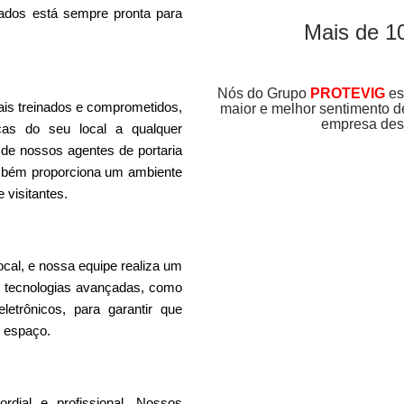
icados está sempre pronta para
Mais de 1
Nós do Grupo
PROTEVIG
es
ais treinados e comprometidos,
maior e melhor sentimento 
empresa dest
cas do seu local a qualquer
 de nossos agentes de portaria
mbém proporciona um ambiente
 visitantes.
local, e nossa equipe realiza um
mos tecnologias avançadas, como
letrônicos, para garantir que
 espaço.
dial e profissional. Nossos