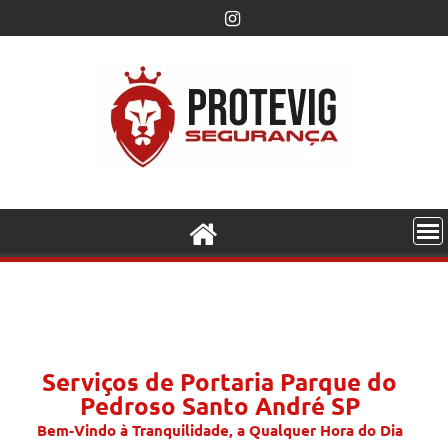
Serviços de Portaria Parque do
Pedroso Santo André SP
Bem-Vindo à Tranquilidade, a Qualquer Hora do Dia