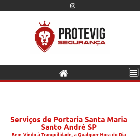
Serviços de Portaria Santa Maria
Santo André SP
Bem-Vindo à Tranquilidade, a Qualquer Hora do Dia