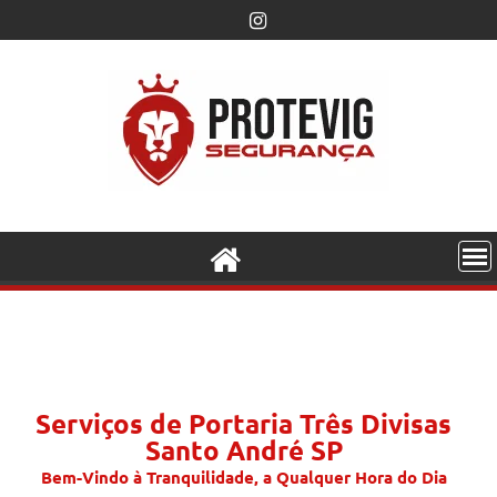
Serviços de Portaria Três Divisas
Santo André SP
Bem-Vindo à Tranquilidade, a Qualquer Hora do Dia