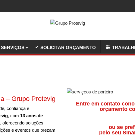
SERVIÇOS
SOLICITAR ORÇAMENTO
TRABALH
ia – Grupo Protevig
Entre em contato cono
de, confiança e
orçamento co
evig
, com
13 anos de
o, oferecendo soluções
ou se pref
uições e eventos que prezam
pelo seu Sma